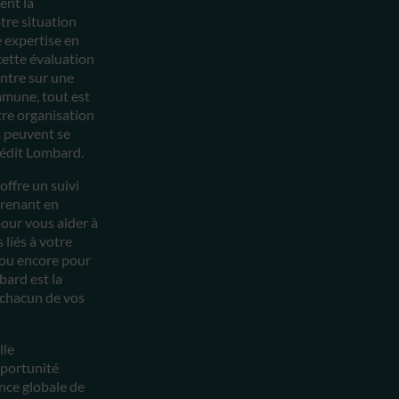
ent la
tre situation
 expertise en
cette évaluation
ntre sur une
mmune, tout est
otre organisation
s peuvent se
rédit Lombard.
ffre un suivi
prenant en
pour vous aider à
 liés à votre
) ou encore pour
bard est la
e chacun de vos
lle
pportunité
ance globale de