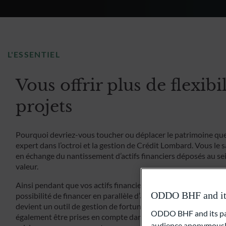
L'ESSENTIEL
Vous offrir plus de flexibi
projets
Pourquoi devriez-vous toucher ou déplacer le patrimoine que
expert dans l’octroi et la gestion de Crédit Lombard. Vous le 
en échange du nantissement d’actifs financiers déposés au sei
valeur.
Ainsi pendant que vos actifs financiers restent investis et co
ODDO BHF and its 
possibilité de financer en parallèle d’autres projets personnel
devient un outil de gestion de fortune efficace. Sachez enfin q
ODDO BHF and its part
également être prises en compte dans une planification patrim
audience anonymously