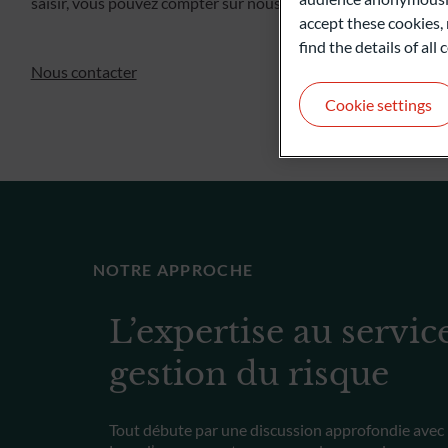
saisir, vous pouvez compter sur nous.
accept these cookies, 
find the details of al
Nous contacter
Cookie settings
NOTRE APPROCHE
L’expertise au servic
gestion du risque
Tout débute par une discussion approfondie avec