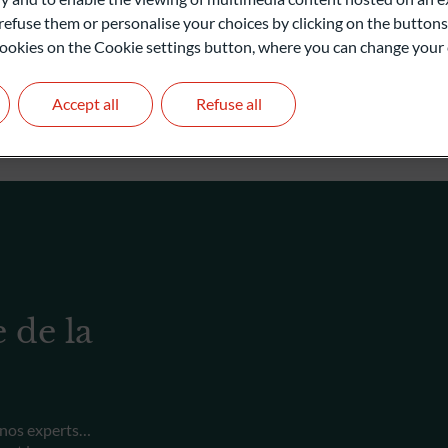
refuse them or personalise your choices by clicking on the buttons
l cookies on the Cookie settings button, where you can change your 
Accept all
Refuse all
e de la
 nos experts…