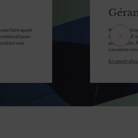
Géran
uvez faire appel
Parce que trou
 problématiques
ODDO BHF est 
position une
progression. 
…
Lausanne vou
En savoir plus