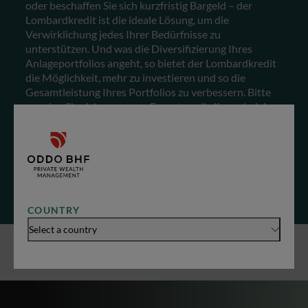
oder beschaffen Sie sich kurzfristig Bargeld – der
Lombardkredit ist die ideale Lösung, um die
Verwirklichung jedes Ihrer Bedürfnisse zu
unterstützen.
Und was die Diversifizierung Ihres
Anlageportfolios angeht, so bietet der Lombardkredit
die Möglichkeit, mehr zu investieren und so die
Gesamtleistung Ihres Portfolios zu verbessern. Bitte
wenden Sie sich an unsere Experten, die Ihnen bei der
Auswahl einer Strategie helfen, die Ihren Bedürfnissen
in Bezug auf Vermögensallokation und
Risikomanagement entspricht.
COUNTRY
Select a country