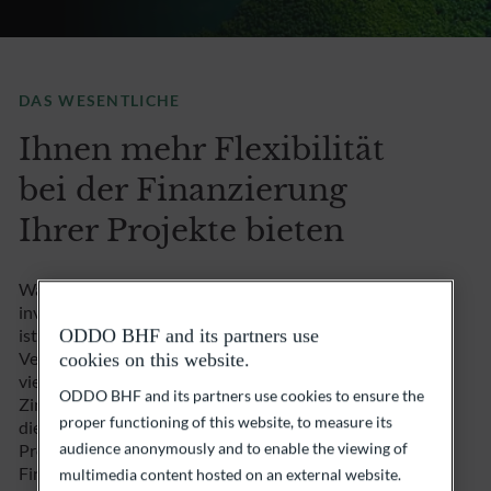
DAS WESENTLICHE
Ihnen mehr Flexibilität
bei der Finanzierung
Ihrer Projekte bieten
Warum sollten Sie das Vermögen, das Sie bereits
investiert haben, berühren oder verschieben? Deshalb
ist ODDO BHF auch ein Experte für die Vergabe und
ODDO BHF and its partners use
Verwaltung von Lombardkrediten. Sie wissen
cookies on this website.
vielleicht, dass diese Art von Kredit mit variablem
ODDO BHF and its partners use cookies to ensure the
Zinssatz gegen die Verpfändung von Finanzanlagen,
proper functioning of this website, to measure its
die bei uns hinterlegt sind, bis zu einem bestimmten
audience anonymously and to enable the viewing of
Prozentsatz ihres Wertes gewährt wird .
Während Ihr
Finanzvermögen also investiert bleibt und je nach
multimedia content hosted on an external website.