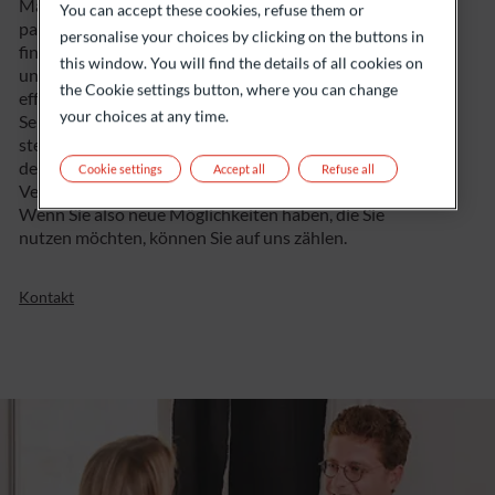
Marktlage weiter wächst, haben Sie die Möglichkeit,
You can accept these cookies, refuse them or
parallel dazu andere persönliche Projekte zu
personalise your choices by clicking on the buttons in
finanzieren. Mit der fachkundigen Beratung durch
this window. You will find the details of all cookies on
unsere Experten wird der Lombardkredit zu einem
the Cookie settings button, where you can change
effektiven Instrument der Vermögensverwaltung.
your choices at any time.
Seien Sie sich schliesslich bewusst, dass die
steuerlichen Besonderheiten im Zusammenhang mit
dem Lombardkredit ebenfalls in einer umfassenden
Cookie settings
Accept all
Refuse all
Vermögensplanung berücksichtigt werden müssen.
Wenn Sie also neue Möglichkeiten haben, die Sie
nutzen möchten, können Sie auf uns zählen.
Kontakt