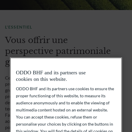
L'ESSENTIEL
Vous offrir une
perspective patrimoniale
globale
ODDO BHF and its partners use
Ce que vous ou votre famille avez construit doit être
cookies on this website.
préservé, consolidé et même optimisé… En tant que
ODDO BHF and its partners use cookies to ensure the
groupe familial et entrepreneurial, cette
proper functioning of this website, to measure its
problématique est donc au cœur de notre ADN. Fort
de ce constat, ODDO BHF s’est forgé à travers le
audience anonymously and to enable the viewing of
temps une expertise de pointe en ce qui concerne le
multimedia content hosted on an external website.
Family Office. Aussi, nous vous proposons un
You can accept these cookies, refuse them or
accompagnement complet, éprouvé et personnalisé
personalise your choices by clicking on the buttons in
pour optimiser votre organisation patrimoniale, ainsi
this window. You will find the details of all cookies on