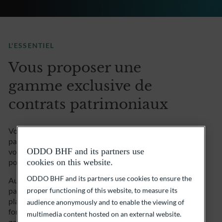
L'ESSENTIEL
Vous proposer une
gamme exclusive de
contrats patrimoniaux
Vous connaissez sans doute l’Assurance Vie, cet outil
patrimonial par excellence. En revanche, connaissez-
ODDO BHF and its partners use
vous ce qui fait de ODDO BHF, un partenaire de choix
pour l’optimisation de votre patrimoine ?
cookies on this website.
ODDO BHF and its partners use cookies to ensure the
Aujourd’hui, nos chargés de relations ont établi des
partenariats solides avec des assureurs de premier
proper functioning of this website, to measure its
plan, répondant aux besoins d’une clientèle privée,
audience anonymously and to enable the viewing of
fortunée et internationale. Ainsi, vous profitez d’une
multimedia content hosted on an external website.
gamme complète d’options financières parfaitement