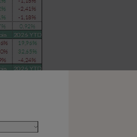
e purement informatif et ne constituent en aucun cas une offre, 