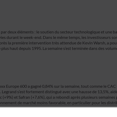
Philanthropie
 par deux éléments : le soutien du secteur technologique et une ba
Banque d’affaires
ivies durant le week-end. Dans le même temps, les investisseurs so
après la première intervention très attendue de Kevin Warsh, a pou
e plus haut depuis 1995. La semaine s’est terminée dans des volume
toxx Europe 600 a gagné 0,84% sur la semaine, tout comme le CAC 
Legrand s’est fortement distingué avec une hausse de 13,5%, aidé pa
c (+9%) et Safran (+7,6%), qui a rebondi après plusieurs semaines plu
nnement de marché moins favorable, en particulier pour les distri