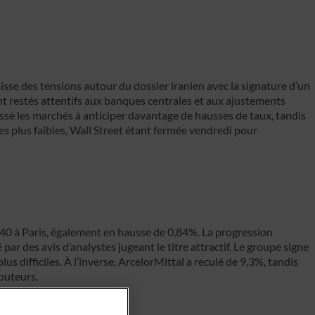
isse des tensions autour du dossier iranien avec la signature d’un
nt restés attentifs aux banques centrales et aux ajustements
ssé les marchés à anticiper davantage de hausses de taux, tandis
s plus faibles, Wall Street étant fermée vendredi pour
40 à Paris, également en hausse de 0,84%. La progression
r des avis d’analystes jugeant le titre attractif. Le groupe signe
s difficiles. À l’inverse, ArcelorMittal a reculé de 9,3%, tandis
buteurs.