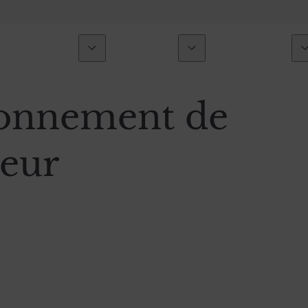
i sommes-nous ?
Investissement
Accompagnement
ropos
Vue d’ensemble
Vue d’ensemble
ronnement de
gagements
Gestion sous mandat
Assurance vie
teur
uvernance
Gestion conseillée
Ingénierie patrimoniale
 Groupe ODDO BHF
Investissement durable
Succession du dirigeant
s rejoindre
Non coté & produits structurés
Solutions de financement
Multi Family Office indépendant