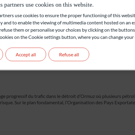
partners use cookies on this website.
ners use cookies to ensure the proper functioning of this websit
edi) en hausse, en grande partie grâce à l’optimisme suscité par l’a
 and to enable the viewing of multimedia content hosted on an ex
s taux inchangés, comme prévu, mais les investisseurs ont revu le
refuse them or personalise your choices by clicking on the buttons
onsables ont laissé entendre qu’une nouvelle hausse des taux cett
l cookies on the Cookie settings button, where you can change your 
 mercredi. En fin de semaine, la détente des rendements obligataire
 semi-conducteurs ont contribué à alimenter un rebond. Sur la sema
SpaceX en début de semaine ont permis à la société de devenir la c
Accept all
Refuse all
ge progressif du trafic dans le détroit d’Ormuz où plusieurs pétroli
 risque. Sur le plan fondamental, l’Organisation des Pays Exportat