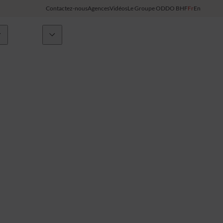
Contactez-nous
Agences
Vidéos
Le Groupe ODDO BHF
Fr
En
Initiatives
Actualités
Espace clients
Made in France
OYEA
Ladies Bank