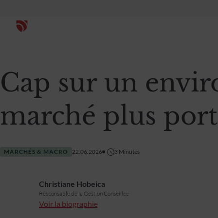
Qu
À P
Cap sur un envi
En
marché plus por
Go
MARCHÉS & MACRO
22.06.2026
3
Minutes
Le
Christiane Hobeica
Nou
Responsable de la Gestion Conseillée
Voir la biographie