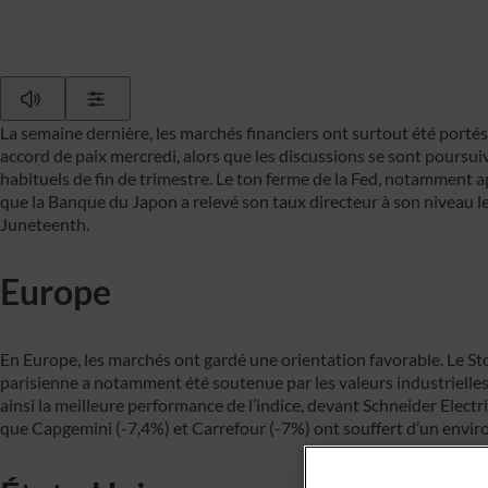
Play
Show Settings
La semaine dernière, les marchés financiers ont surtout été portés
accord de paix mercredi, alors que les discussions se sont poursu
habituels de fin de trimestre. Le ton ferme de la Fed, notamment 
que la Banque du Japon a relevé son taux directeur à son niveau l
Juneteenth.
Europe
En Europe, les marchés ont gardé une orientation favorable. Le S
parisienne a notamment été soutenue par les valeurs industrielles. 
ainsi la meilleure performance de l’indice, devant Schneider Electri
que Capgemini (-7,4%) et Carrefour (-7%) ont souffert d’un enviro