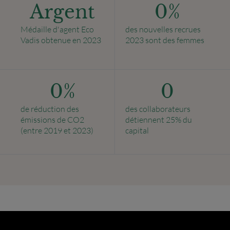
Argent
0
%
Médaille d'agent Eco
des nouvelles recrues
Vadis obtenue en 2023
2023 sont des femmes
0
%
0
de réduction des
des collaborateurs
émissions de CO2
détiennent 25% du
(entre 2019 et 2023)
capital