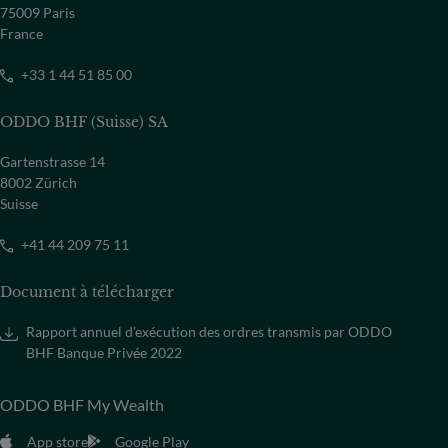
75009 Paris
France
+33 1 44 51 85 00
ODDO BHF (Suisse) SA
Gartenstrasse 14
8002 Zürich
Suisse
+41 44 209 75 11
Document à télécharger
Rapport annuel d’exécution des ordres transmis par ODDO
BHF Banque Privée 2022
Nous constatons une recrudescence de tentatives de
ODDO BHF My Wealth
fraudes dans lesquelles le nom de ODDO BHF ou celui
de certains de ses collaborateurs, sont susceptibles
App store
Google Play