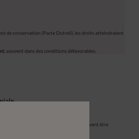
t de conservation (Pacte Dutreil), les droits atteindraient
ent
, souvent dans des conditions défavorables.
niale
entreprise représente la majeure partie du
rée un risque de liquidité si les droits doivent être