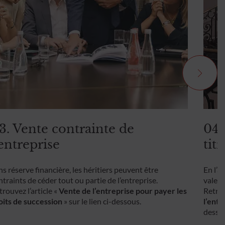
3. Vente contrainte de
04.
’entreprise
titr
ns réserve financière, les héritiers peuvent être
En l’a
ntraints de céder tout ou partie de l’entreprise.
valeur
trouvez l’article «
Vente de l’entreprise pour payer les
Retrou
oits de succession
» sur le lien ci-dessous.
l’entr
desso