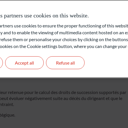
partners use cookies on this website.
ners use cookies to ensure the proper functioning of this websit
ansmission d’une entreprise peut modifier durablement l’équilibre
 and to enable the viewing of multimedia content hosted on an ex
refuse them or personalise your choices by clicking on the buttons
l cookies on the Cookie settings button, where you can change your 
Accept all
Refuse all
aleur retenue pour le calcul des droits de succession supportés par
on peut évoluer négativement suite au décès du dirigeant et que le
ntraint.
tégique.