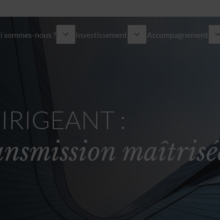
i sommes-nous ?
Investissement
Accompagnement
ropos
Vue d’ensemble
Vue d’ensemble
gagements
Gestion sous mandat
Assurance vie
IRIGEANT :
uvernance
Gestion conseillée
Ingénierie patrimoniale
ransmission maîtrisé
 Groupe ODDO BHF
Investissement durable
Succession du dirigeant
s rejoindre
Non coté & produits structurés
Solutions de financement
Multi Family Office indépendant