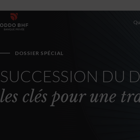
Qu
À P
DOSSIER SPÉCIAL
En
SUCCESSION DU D
Go
les clés pour une t
Le
Nou