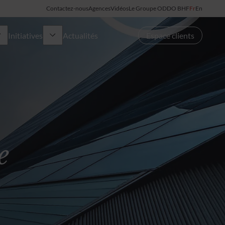
Contactez-nous
Agences
Vidéos
Le Groupe ODDO BHF
Fr
En
Initiatives
Actualités
Espace clients
Made in France
OYEA
Ladies Bank
e