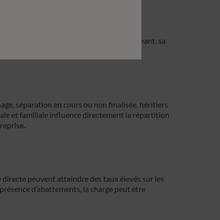
me clé
e dépend fortement de la personne du dirigeant, sa
cativement sa valorisation.
ge, séparation en cours ou non finalisée, héritiers
ale et familiale influence directement la répartition
treprise.
e directe peuvent atteindre des taux élevés sur les
résence d’abattements, la charge peut être