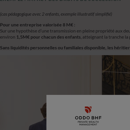
(cas pédagogique avec 2 enfants, exemple illustratif simplifié)
Pour une entreprise valorisée 8 M€ :
Sur une hypothèse d’une transmission en pleine propriété aux deux
environ
1,5M€ pour chacun des enfants
, atteignant la tranche la
Sans liquidités personnelles ou familiales disponible, les hérit