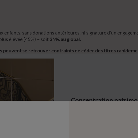
 enfants, sans donations antérieures, ni signature d’un engagemen
 plus élévée (45%) – soit
3M€ au global.
iers peuvent se retrouver contraints de céder des titres rapidem
Concentration patrimo
Chez de nombreux dirigeants, l’
patrimoine. Cette concentration c
payés rapidement.