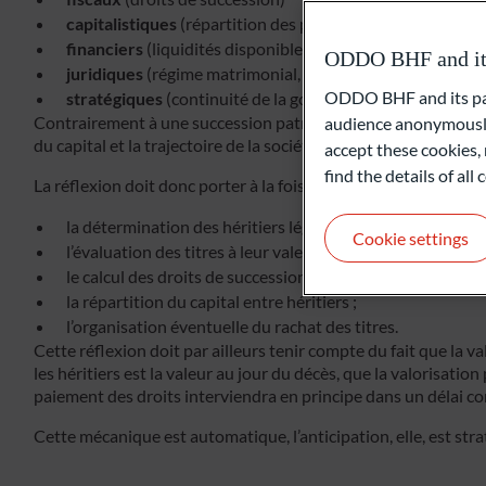
capitalistiques
(répartition des parts sociales)
financiers
(liquidités disponibles)
ODDO BHF and its 
juridiques
(régime matrimonial, pactes, statuts)
ODDO BHF and its part
stratégiques
(continuité de la gouvernance)
Contrairement à une succession patrimoniale classique, la tr
audience anonymously
du capital et la trajectoire de la société.
accept these cookies, 
find the details of al
La réflexion doit donc porter à la fois sur :
la détermination des héritiers légaux ;
Cookie settings
l’évaluation des titres à leur valeur vénale ;
le calcul des droits de succession ;
la répartition du capital entre héritiers ;
l’organisation éventuelle du rachat des titres.
Cette réflexion doit par ailleurs tenir compte du fait que la v
les héritiers est la valeur au jour du décès, que la valorisati
paiement des droits interviendra en principe dans un délai co
Cette mécanique est automatique, l’anticipation, elle, est stra