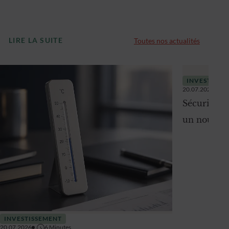
LIRE LA SUITE
Toutes nos actualités
INVESTISSE
20.07.2026
Sécurité én
un nouvel 
INVESTISSEMENT
20.07.2026
6
Minutes