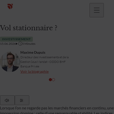
Vol stationnaire ?
INVESTISSEMENT
15.06.2026
5
Minutes
Maxime Dupuis
Directeur des Investissements et de la
Gestion Sous Mandat - ODDO BHF
Banque Privée
Voir la biographie
Play
Show Settings
Lorsque l’on ne regarde pas les marchés financiers en continu, une
impression domine : celle d’une remarquable stabilité. Les indices