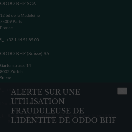
ODDO BHF SCA
12 bd de la Madeleine
75009 Paris
France
+33 1 44 51 85 00
ODDO BHF (Suisse) SA
Gartenstrasse 14
8002 Zürich
Suisse
+41 44 209 75 11
ALERTE SUR UNE
UTILISATION
Document à télécharger
FRAUDULEUSE DE
Rapport annuel d’exécution des ordres transmis par ODDO
L'IDENTITE DE ODDO BHF
BHF Banque Privée 2022