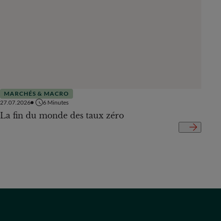
MARCHÉS & MACRO
MAR
27.07.2026
6
Minutes
27.07.
La fin du monde des taux zéro
Des 
cont