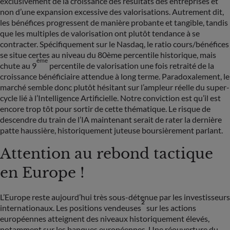
exclusivement de la croissance des résultats des entreprises et
non d’une expansion excessive des valorisations. Autrement dit,
les bénéfices progressent de manière probante et tangible, tandis
que les multiples de valorisation ont plutôt tendance à se
contracter. Spécifiquement sur le Nasdaq, le ratio cours/bénéfices
se situe certes au niveau du 80ème percentile historique, mais
ème
chute au 9
percentile de valorisation une fois retraité de la
croissance bénéficiaire attendue à long terme. Paradoxalement, le
marché semble donc plutôt hésitant sur l’ampleur réelle du super-
cycle lié à l’Intelligence Artificielle. Notre conviction est qu’il est
encore trop tôt pour sortir de cette thématique. Le risque de
descendre du train de l’IA maintenant serait de rater la dernière
patte haussière, historiquement juteuse boursièrement parlant.
Attention au rebond tactique
en Europe !
L’Europe reste aujourd’hui très sous-détenue par les investisseurs
2
internationaux. Les positions vendeuses
sur les actions
européennes atteignent des niveaux historiquement élevés,
notamment sur les banques européennes. Une réouverture du