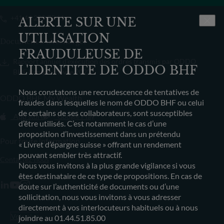
+41 44 209 75 11
ALERTE SUR UNE
UTILISATION
Document à télécharger
FRAUDULEUSE DE
Rapport annuel d’exécution des ordres transmis par ODDO
L'IDENTITE DE ODDO BHF
BHF Banque Privée 2022
Nous constatons une recrudescence de tentatives de
ODDO BHF My Wealth
fraudes dans lesquelles le nom de ODDO BHF ou celui
de certains de ses collaborateurs, sont susceptibles
App store
Google Play
d’être utilisés. C’est notamment le cas d’une
proposition d’investissement dans un prétendu
Pour toute information
« Livret d’épargne suisse » offrant un rendement
pouvant sembler très attractif.
Contactez-nous
Nous vous invitons à la plus grande vigilance si vous
êtes destinataire de ce type de propositions. En cas de
doute sur l’authenticité de documents ou d’une
sollicitation, nous vous invitons à vous adresser
directement à vos interlocuteurs habituels ou à nous
Voir plus
joindre au 01.44.51.85.00