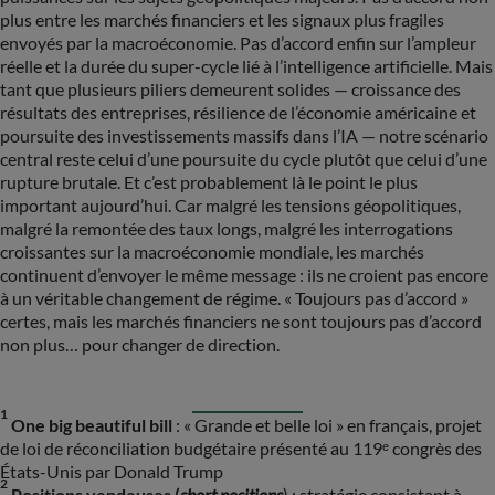
plus entre les marchés financiers et les signaux plus fragiles
envoyés par la macroéconomie. Pas d’accord enfin sur l’ampleur
réelle et la durée du super-cycle lié à l’intelligence artificielle. Mais
tant que plusieurs piliers demeurent solides — croissance des
résultats des entreprises, résilience de l’économie américaine et
poursuite des investissements massifs dans l’IA — notre scénario
central reste celui d’une poursuite du cycle plutôt que celui d’une
rupture brutale. Et c’est probablement là le point le plus
important aujourd’hui. Car malgré les tensions géopolitiques,
malgré la remontée des taux longs, malgré les interrogations
croissantes sur la macroéconomie mondiale, les marchés
continuent d’envoyer le même message : ils ne croient pas encore
à un véritable changement de régime. « Toujours pas d’accord »
certes, mais les marchés financiers ne sont toujours pas d’accord
non plus… pour changer de direction.
1
One big beautiful bill
: « Grande et belle loi » en français, projet
de loi de réconciliation budgétaire présenté au 119ᵉ congrès des
États-Unis par Donald Trump
2
Positions vendeuses (
short positions
) : stratégie consistant à