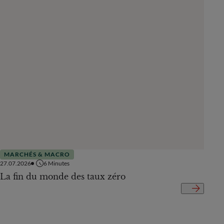
MARCHÉS & MACRO
MAR
27.07.2026
6
Minutes
27.07.
La fin du monde des taux zéro
Des 
cont