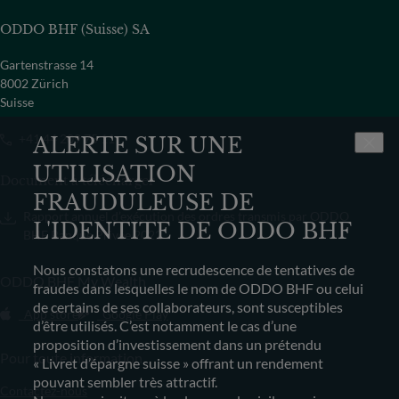
ODDO BHF (Suisse) SA
Gartenstrasse 14
8002 Zürich
Suisse
+41 44 209 75 11
ALERTE SUR UNE
UTILISATION
Document à télécharger
FRAUDULEUSE DE
Rapport annuel d’exécution des ordres transmis par ODDO
L'IDENTITE DE ODDO BHF
BHF Banque Privée 2022
Nous constatons une recrudescence de tentatives de
ODDO BHF My Wealth
fraudes dans lesquelles le nom de ODDO BHF ou celui
de certains de ses collaborateurs, sont susceptibles
App store
Google Play
d’être utilisés. C’est notamment le cas d’une
proposition d’investissement dans un prétendu
Pour toute information
« Livret d’épargne suisse » offrant un rendement
pouvant sembler très attractif.
Contactez-nous