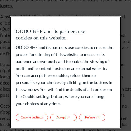
justes.
Ainsi, dès 1931, Pie XI affirmait que la finance n’a de sens que si
elle est « au service de l’homme et du bien commun »
1
(
Quadragesimo Anno
)
. Ce principe pourrait s’appliquer à
ODDO BHF and its partners use
l’intelligence artificielle aujourd’hui. Comme la finance, l’IA n’est
cookies on this website.
pas condamnable en soi. Elle devient problématique lorsqu’elle se
détache de toute responsabilité sociale ou d’une vision intégrale
ODDO BHF and its partners use cookies to ensure the
de l’homme.
proper functioning of this website, to measure its
audience anonymously and to enable the viewing of
Le pape François prolongeait cette réflexion en appelant à une
multimedia content hosted on an external website.
régulation des dynamiques économiques et technologiques
You can accept these cookies, refuse them or
lorsqu’elles conduisent à des déséquilibres ou à la spéculation
2
déconnectée du réel
. La DSE invite ainsi à un véritable
personalise your choices by clicking on the buttons in
discernement: la question n’est pas de savoir si une innovation est
this window. You will find the details of all cookies on
possible, mais si elle est souhaitable et dans quelles conditions.
the Cookie settings button, where you can change
your choices at any time.
Cette approche repose sur une conviction forte : foi et raison ne
s’opposent pas, elles se complètent. L’Église encourage une
rencontre entre sciences, philosophie et théologie afin d’éclairer
Cookie settings
Accept all
Refuse all
les décisions humaines. Dans un monde où l’IA structure de plus
en plus les modèles économiques, cette alliance des savoirs