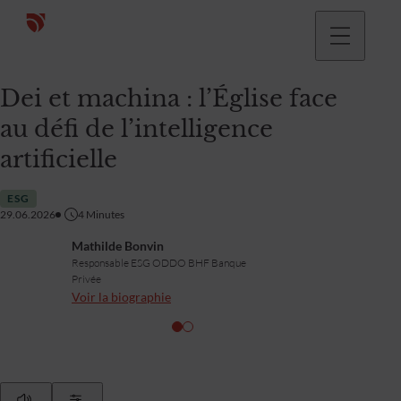
Dei et machina : l’Église face
au défi de l’intelligence
artificielle
ESG
29.06.2026
4
Minutes
Mathilde Bonvin
Responsable ESG ODDO BHF Banque
Privée
Voir la biographie
Play
Show Settings