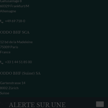
Gallusanlage 8
60329 Frankfurt/M
Allemagne
+49 69 718-0
ODDO BHF SCA
12 bd de la Madeleine
75009 Paris
France
+33 1 44 51 85 00
ODDO BHF (Suisse) SA
Gartenstrasse 14
8002 Zürich
Suisse
+41 44 209 75 11
ALERTE SUR UNE