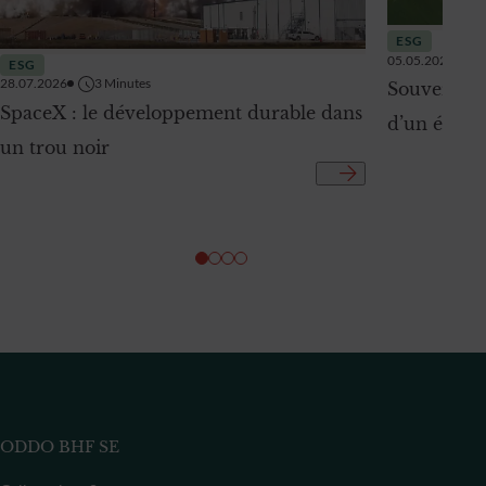
ESG
05.05.2026
ESG
28.07.2026
3
Minutes
Souverainet
SpaceX : le développement durable dans
d’un électr
un trou noir
ODDO BHF SE