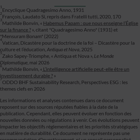
1
Encyclique Quadragesimo Anno, 1931
2
François, Laudato Si, repris dans Fratelli tutti, 2020, 170
3
Mathilde Bonvin, «
Habemus Papam : que nous enseigne l’Église
sur la finance ?
», citant *Quadragesimo Anno* (1931) et
*Mensuram Bonam* (2022)
4
Vatican, Dicastère pour la doctrine de la foi – Dicastère pour la
culture et l’éducation,
Antiqua et Nova
, 2025
5
Zako Sapey-Triomphe, « Antiqua et Nova »,
Le Monde
Diplomatique
, mai 2026
6
Mathilde Bonvin, «
L’intelligence artificielle peut-elle être un
investissement durable ?
»
7
ODDO BHF Sustainability Research, Perspectives ESG : les
themes clefs en 2026
Les informations et analyses contenues dans ce document
reposent sur des sources réputées fiables à la date de la
publication. Cependant, elles peuvent évoluer en fonction des
nouvelles données ou régulations à venir. Ces évolutions peuvent
impacter les objectifs réglementaires et les priorités stratégiques
en matière de durabilité. Ce document ne représente pas une
recommandation d’investissement, ni un conseil personnalisé.