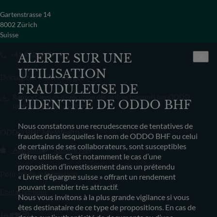
Gartenstrasse 14
8002 Zürich
Suisse
+41 44 209 75 11
ALERTE SUR UNE
UTILISATION
Document à télécharger
FRAUDULEUSE DE
Rapport annuel d’exécution des ordres transmis par ODDO
L'IDENTITE DE ODDO BHF
BHF Banque Privée 2022
Nous constatons une recrudescence de tentatives de
ODDO BHF My Wealth
fraudes dans lesquelles le nom de ODDO BHF ou celui
de certains de ses collaborateurs, sont susceptibles
App store
Google Play
d’être utilisés. C’est notamment le cas d’une
proposition d’investissement dans un prétendu
Pour toute information
« Livret d’épargne suisse » offrant un rendement
pouvant sembler très attractif.
Contactez-nous
Nous vous invitons à la plus grande vigilance si vous
êtes destinataire de ce type de propositions. En cas de