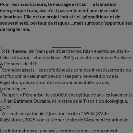
Pour les investisseurs, le message est clair : la transition
énergétique française n’est pas seulement une nécessité
climatique. Elle est un projet industriel, géopolitique et de
souveraineté, porteur de risques… mais surtout d’opportunités
de long terme.
1
RTE (Réseau de Transport d’Électricité), Bilan électrique 2024 –
L’électrification : état des lieux, 2024, consulté sur le site Analyses
& Données de RTE.
2
Stranded assets : les actifs échoués sont des investissements ou
actifs dont la valeur est dévalorisée par une évolution de la
législation, des contraintes environnementales ou des
technologies.
PAYS
3
Rapport « Pérenniser la sobriété énergétique dans les logements
Sélectionner un pays
», Plan Bâtiment Durable, Ministère de la Transition écologique,
2024
4
Assemblée nationale, Question écrite n° 9943 (XVIIe
législature), 2025, consultée sur le site de l’Assemblée nationale.
Les informations et analyses contenues dans ce document