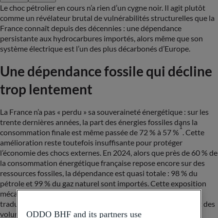
Le choc pétrolier en cours n’a rien d’un cygne noir. Il agit plutôt
comme un révélateur brutal de vulnérabilités structurelles que la
France connaît depuis des décennies : une dépendance
persistante aux hydrocarbures importés, alors même que son
système électrique est l’un des plus décarbonés d’Europe.
Une dépendance fossile qui décline
trop lentement
La France n’a pas « perdu » sa souveraineté énergétique : sur les
trente dernières années, la part des énergies fossiles dans la
1
consommation finale est même passée de 72 % à 57 %
. Cette
amélioration reste toutefois insuffisante pour protéger
l’économie des chocs externes. En 2024, alors que près de 60 % de
la consommation énergétique française repose encore sur des
ressources fossiles, la dépendance est quasi totale : 98 % du
pétrole et 99 % du gaz naturel sont importés. Cette exposition
mécanique explique pourquoi chaque crise géopolitique se
traduit par une hausse immédiate des prix, indépendamment des
volumes réellement menacés.
ODDO BHF and its partners use