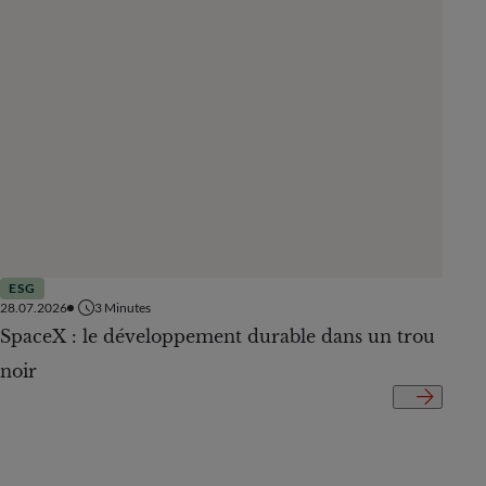
ESG
ESG
28.07.2026
3
Minutes
29.06.
SpaceX : le développement durable dans un trou
Dei e
noir
l’int