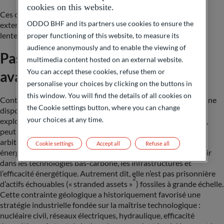
cookies on this website.
Ces chiffres suffisent à illustrer une réalité simple : sans choc
ODDO BHF and its partners use cookies to ensure the
externe, cette dépendance aurait continué à se réduire trop
lentement pour devenir un véritable sujet de souveraineté.
proper functioning of this website, to measure its
audience anonymously and to enable the viewing of
Pas de pétrole : et si c’était un
multimedia content hosted on an external website.
You can accept these cookies, refuse them or
avantage ?
personalise your choices by clicking on the buttons in
this window. You will find the details of all cookies on
Contrairement à d’autres puissances économiques, la France ne
the Cookie settings button, where you can change
dispose pas de réserves domestiques de pétrole ou de gaz
your choices at any time.
exploitables. Ce constat, souvent perçu comme une faiblesse,
peut en réalité constituer un avantage car la France n’a pas à
arbitrer entre rentabilité fossile de court terme et transition
Cookie settings
Accept all
Refuse all
énergétique. De fait, elle est structurellement incitée à investir
dans les technologies bas-carbone, les infrastructures et
l’efficacité énergétique. Autrement dit, elle n’est pas prisonnière
2
d’actifs échouables (« stranded assets »
) fossiles à grande échelle.
Cette contrainte géologique a historiquement favorisé une
stratégie industrielle fondée sur la maîtrise technologique :
nucléaire civil, réseaux électriques, hydraulique, efficacité