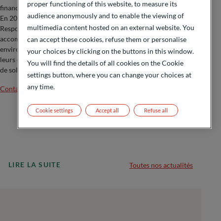
proper functioning of this website, to measure its
financière des entreprises.
audience anonymously and to enable the viewing of
En 2023, elle rejoint la Banque Privée ODDO BHF en tant que
multimedia content hosted on an external website. You
Responsable de l’Investissement Durable. À ce poste, elle
accompagne les clients souhaitant intégrer des critères
can accept these cookies, refuse them or personalise
environnementaux, sociaux et de gouvernance (ESG) au cœur de
your choices by clicking on the buttons in this window.
leurs décisions d’investissement, et contribue au développement
You will find the details of all cookies on the Cookie
de solutions durables au sein de la banque.
settings button, where you can change your choices at
any time.
Contacter l’auteur
Cookie settings
Accept all
Refuse all
LIRE LA SUITE
Toutes nos actualités