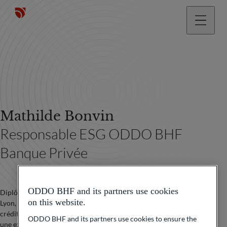
Mathilde Bonvin
Responsable ESG ODDO BHF
Banque Privée
ODDO BHF and its partners use cookies
Diplômée de la London School of Economics (LSE) et Sciences Po
on this website.
Lyon, Mathilde Bonvin débute sa carrière en tant qu’analyste
crédit au sein de l'agence de notation Moody’s, où elle développe
ODDO BHF and its partners use cookies to ensure the
une expertise approfondie de l’analyse financière et extra-