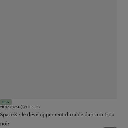
ESG
ESG
28.07.2026
3
Minutes
29.06.
PAYS
SpaceX : le développement durable dans un trou
Dei e
Sélectionner un pays
noir
l’int