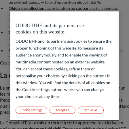
ou synthétiques… — taux d’imposition global : 6,5 %.
Objets de collection
: appréciation au cas par cas (ancienneté,
rareté, valeur, arrêt de fabrication, provenance, intérêt
historique…), tels que les timbres, véhicules de collection ou
ODDO BHF and its partners use
monnaies d’or et d’argent antérieures à 1800 — 6,5 %.
cookies on this website.
Objets d’art et d’antiquité :
tableaux et peintures, gravures et
estampes, sculptures, tapis et meubles de plus de 100 ans,
ODDO BHF and its partners use cookies to ensure the
photographies d’art… — 6,5 %.
proper functioning of this website, to measure its
Métaux précieux
: or, platine, argent, ainsi que les pièces d’or ou
audience anonymously and to enable the viewing of
d’argent postérieures à 1800 — 11,5 %.
multimedia content hosted on an external website.
Ces taux intègrent la CRDS de 0,5 %.
You can accept these cookies, refuse them or
La qualification fiscale :
personalise your choices by clicking on the buttons in
this window. You will find the details of all cookies on
La première étape consiste donc à qualifier le bien cédé.
Pour
the Cookie settings button, where you can change
les montres, cette qualification a longtemps divisé les juges.
your choices at any time.
Pendant de nombreuses années, l’administration ne retenait la
qualification de bijou que pour les montres composées de métaux
Cookie settings
Accept all
Refuse all
précieux ou serties de pierres précieuses ou de diamants.
Le Conseil d’Etat a mis un terme à cette approche restrictive en
opérant un
revirement décisif
. Dans sa décision de principe (CE,