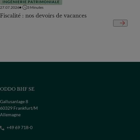
INGÉNIERIE PATRIMONIALE
INGÉ
27.07.2026
3
Minutes
04.05.
Fiscalité : nos devoirs de vacances
Décl
fiscal
ODDO BHF SE
Gallusanlage 8
60329 Frankfurt/M
Allemagne
+49 69 718-0