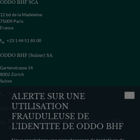
ODDO BHF SCA
12 bd de la Madeleine
75009 Paris
France
+33 1 44 51 85 00
ODDO BHF (Suisse) SA
Gartenstrasse 14
8002 Zürich
Suisse
+41 44 209 75 11
ALERTE SUR UNE
UTILISATION
Document à télécharger
FRAUDULEUSE DE
Rapport annuel d’exécution des ordres transmis par ODDO
L'IDENTITE DE ODDO BHF
BHF Banque Privée 2022
Nous constatons une recrudescence de tentatives de