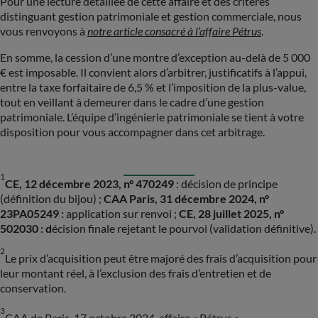
Pour une lecture détaillée de cette affaire et des critères
distinguant gestion patrimoniale et gestion commerciale, nous
vous renvoyons à
notre article consacré à l’affaire Pétrus
.
En somme, la cession d’une montre d’exception au-delà de 5 000
€ est imposable. Il convient alors d’arbitrer, justificatifs à l’appui,
entre la taxe forfaitaire de 6,5 % et l’imposition de la plus-value,
tout en veillant à demeurer dans le cadre d’une gestion
patrimoniale. L’équipe d’ingénierie patrimoniale se tient à votre
PAYS
disposition pour vous accompagner dans cet arbitrage.
Sélectionner un pays
1
CE, 12 décembre 2023, n° 470249
: décision de principe
(définition du bijou) ;
CAA Paris, 31 décembre 2024, n°
23PA05249 :
application sur renvoi ;
CE, 28 juillet 2025, n°
502030 : d
écision finale rejetant le pourvoi (validation définitive).
2
Le prix d’acquisition peut être majoré des frais d’acquisition pour
leur montant réel, à l’exclusion des frais d’entretien et de
conservation.
3
CAA de Paris, 17 octobre 2024, affaire « Pétrus ».