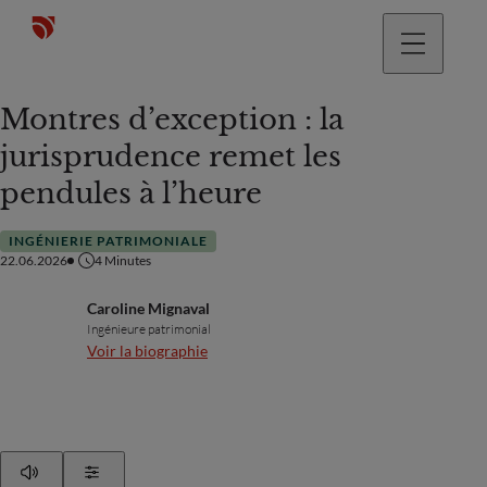
Montres d’exception : la
jurisprudence remet les
pendules à l’heure
INGÉNIERIE PATRIMONIALE
22.06.2026
4
Minutes
Caroline Mignaval
Ingénieure patrimonial
Voir la biographie
Play
Show Settings