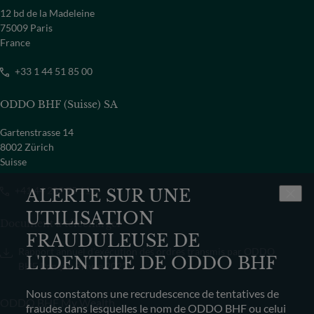
12 bd de la Madeleine
75009 Paris
France
+33 1 44 51 85 00
ODDO BHF (Suisse) SA
Gartenstrasse 14
8002 Zürich
Suisse
+41 44 209 75 11
ALERTE SUR UNE
UTILISATION
Document à télécharger
FRAUDULEUSE DE
Rapport annuel d’exécution des ordres transmis par ODDO
L'IDENTITE DE ODDO BHF
BHF Banque Privée 2022
Nous constatons une recrudescence de tentatives de
ODDO BHF My Wealth
fraudes dans lesquelles le nom de ODDO BHF ou celui