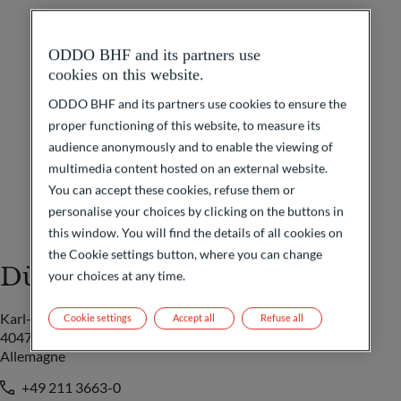
ODDO BHF and its partners use
cookies on this website.
ODDO BHF and its partners use cookies to ensure the
proper functioning of this website, to measure its
audience anonymously and to enable the viewing of
multimedia content hosted on an external website.
You can accept these cookies, refuse them or
personalise your choices by clicking on the buttons in
this window. You will find the details of all cookies on
the Cookie settings button, where you can change
Düsseldorf
your choices at any time.
Karl-Arnold-Platz 1
Cookie settings
Accept all
Refuse all
40474 Düsseldorf
Allemagne
+49 211 3663-0