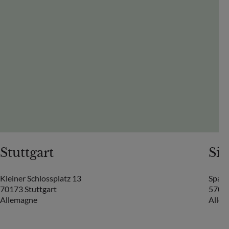
Stuttgart
Si
Kleiner Schlossplatz 13
Spand
70173 Stuttgart
57072
Allemagne
Alle