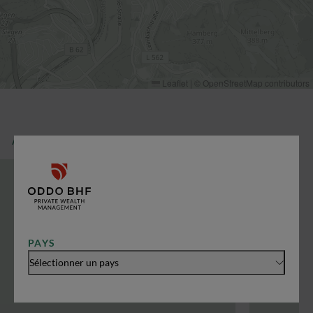
Leaflet
|
©
OpenStreetMap
contributors
AUTRES BRANCHES
PAYS
Sélectionner un pays