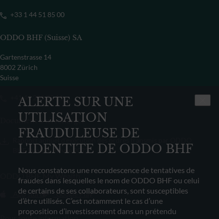
+33 1 44 51 85 00
ODDO BHF (Suisse) SA
Gartenstrasse 14
8002 Zürich
Suisse
+41 44 209 75 11
ALERTE SUR UNE
UTILISATION
Document à télécharger
FRAUDULEUSE DE
Rapport annuel d’exécution des ordres transmis par ODDO
L'IDENTITE DE ODDO BHF
BHF Banque Privée 2022
Nous constatons une recrudescence de tentatives de
ODDO BHF My Wealth
fraudes dans lesquelles le nom de ODDO BHF ou celui
de certains de ses collaborateurs, sont susceptibles
App store
Google Play
d’être utilisés. C’est notamment le cas d’une
proposition d’investissement dans un prétendu
Pour toute information