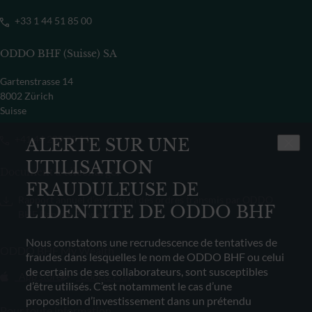
+33 1 44 51 85 00
ODDO BHF (Suisse) SA
Gartenstrasse 14
8002 Zürich
Suisse
+41 44 209 75 11
ALERTE SUR UNE
UTILISATION
Document à télécharger
FRAUDULEUSE DE
Rapport annuel d’exécution des ordres transmis par ODDO
L'IDENTITE DE ODDO BHF
BHF Banque Privée 2022
Nous constatons une recrudescence de tentatives de
ODDO BHF My Wealth
fraudes dans lesquelles le nom de ODDO BHF ou celui
de certains de ses collaborateurs, sont susceptibles
App store
Google Play
d’être utilisés. C’est notamment le cas d’une
proposition d’investissement dans un prétendu
Pour toute information