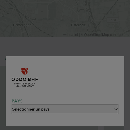
Leaflet
|
©
OpenStreetMap
contributors
AUTRES BRANCHES
PAYS
Sélectionner un pays