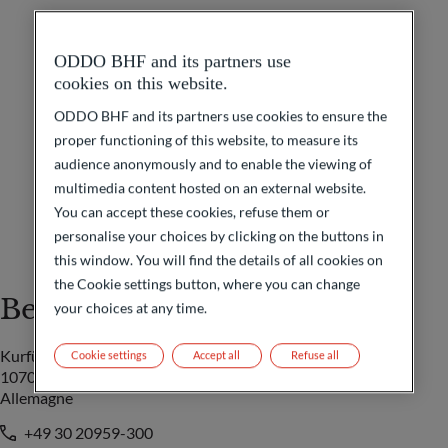
ODDO BHF and its partners use
cookies on this website.
ODDO BHF and its partners use cookies to ensure the
proper functioning of this website, to measure its
audience anonymously and to enable the viewing of
multimedia content hosted on an external website.
You can accept these cookies, refuse them or
personalise your choices by clicking on the buttons in
this window. You will find the details of all cookies on
the Cookie settings button, where you can change
Berlin
your choices at any time.
Kurfürstendamm 52
Cookie settings
Accept all
Refuse all
10707 Berlin
Allemagne
+49 30 20959-300