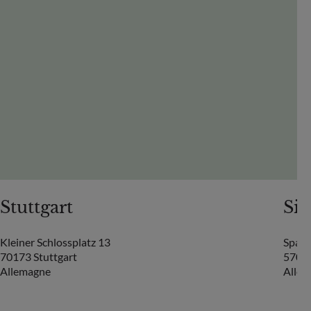
Stuttgart
Si
Kleiner Schlossplatz 13
Spand
70173 Stuttgart
57072
Allemagne
Alle