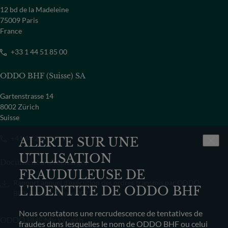
12 bd de la Madeleine
75009 Paris
France
+33 1 44 51 85 00
ODDO BHF (Suisse) SA
Gartenstrasse 14
8002 Zürich
Suisse
+41 44 209 75 11
ALERTE SUR UNE
UTILISATION
Document à télécharger
FRAUDULEUSE DE
Rapport annuel d’exécution des ordres transmis par ODDO
L'IDENTITE DE ODDO BHF
BHF Banque Privée 2022
Nous constatons une recrudescence de tentatives de
ODDO BHF My Wealth
fraudes dans lesquelles le nom de ODDO BHF ou celui