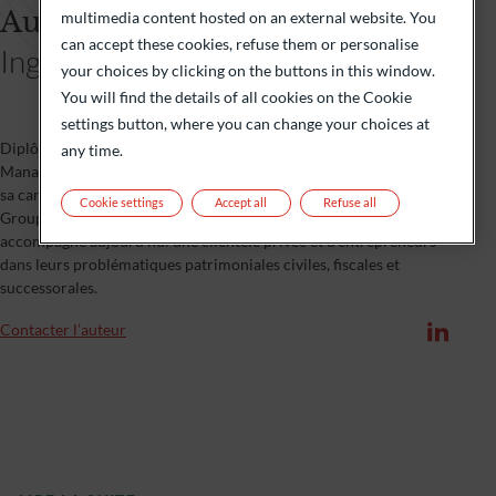
Audrey Bernard
multimedia content hosted on an external website. You
can accept these cookies, refuse them or personalise
Ingénieur patrimonial
your choices by clicking on the buttons in this window.
You will find the details of all cookies on the Cookie
settings button, where you can change your choices at
Diplômée de l’Université Paris Dauphine PSL en Wealth
any time.
Management et en droit du patrimoine, Audrey Bernard a débuté
sa carrière en ingénierie patrimoniale en notariat au sein du
Cookie settings
Accept all
Refuse all
Groupe Monassier avant de rejoindre ODDO BHF en 2024. Elle
accompagne aujourd’hui une clientèle privée et d’entrepreneurs
dans leurs problématiques patrimoniales civiles, fiscales et
successorales.
Contacter l’auteur