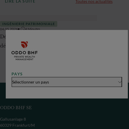
LIRE LA SUITE
Toutes nos actualités
INGÉNIERIE PATRIMONIALE
04.05.2026
4
Minutes
Déclaration de revenus 2026 : votre
décodeur fiscal
PAYS
Sélectionner un pays
ODDO BHF SE
Gallusanlage 8
60329 Frankfurt/M