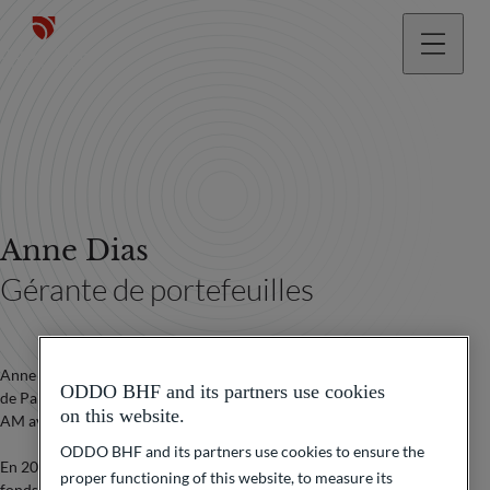
Anne Dias
Gérante de portefeuilles
Anne est diplômée d’un Master Gestion financière de l’université
ODDO BHF and its partners use cookies
de Paris Panthéon Sorbonne et a débuté sa carrière chez Natixis
on this website.
AM avant de rejoindre Cyril Finance en 2001.
ODDO BHF and its partners use cookies to ensure the
En 2005, elle rejoint Oddo BHF Asset Management où elle gère les
proper functioning of this website, to measure its
fonds Oddo Valeurs Rendement et co-gère le fonds Oddo