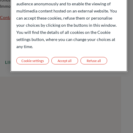
audience anonymously and to enable the viewing of
Immobilier. En 2012, elle rejoint Oddo BHF Banque Privée.
multimedia content hosted on an external website. You
Contacter l’auteur
can accept these cookies, refuse them or personalise
your choices by clicking on the buttons in this window.
You will find the details of all cookies on the Cookie
settings button, where you can change your choices at
any time.
Cookie settings
Accept all
Refuse all
LIRE LA SUITE
Toutes nos actualités