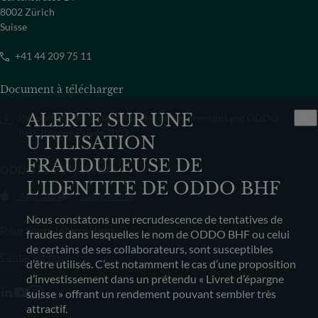
8002 Zürich
Suisse
+41 44 209 75 11
Document à télécharger
ALERTE SUR UNE
Rapport annuel d’exécution des ordres transmis par ODDO
BHF Banque Privée 2022
UTILISATION
FRAUDULEUSE DE
ODDO BHF My Wealth
L'IDENTITE DE ODDO BHF
App store
Google Play
Nous constatons une recrudescence de tentatives de
Pour toute information
fraudes dans lesquelles le nom de ODDO BHF ou celui
de certains de ses collaborateurs, sont susceptibles
Contactez-nous
d’être utilisés. C’est notamment le cas d’une proposition
d’investissement dans un prétendu « Livret d’épargne
suisse » offrant un rendement pouvant sembler très
attractif.