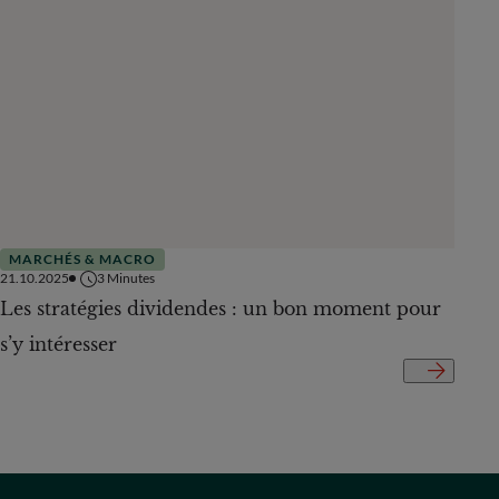
MARCHÉS & MACRO
MAR
21.10.2025
3
Minutes
18.06.
Les stratégies dividendes : un bon moment pour
Stra
s’y intéresser
marc
PAYS
Sélectionner un pays