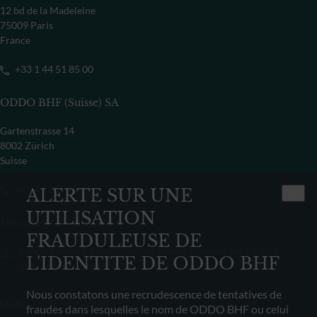
12 bd de la Madeleine
75009 Paris
France
+33 1 44 51 85 00
ODDO BHF (Suisse) SA
Gartenstrasse 14
8002 Zürich
Suisse
+41 44 209 75 11
ALERTE SUR UNE
UTILISATION
Document à télécharger
FRAUDULEUSE DE
Rapport annuel d’exécution des ordres transmis par ODDO
L'IDENTITE DE ODDO BHF
BHF Banque Privée 2022
Nous constatons une recrudescence de tentatives de
ODDO BHF My Wealth
fraudes dans lesquelles le nom de ODDO BHF ou celui