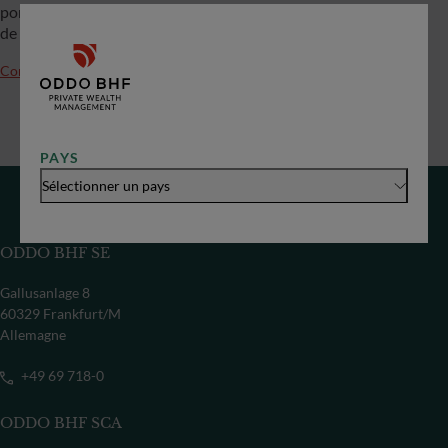
portefeuille. Depuis 2022, il est coresponsable de l’activité
de gestion de portefeuille en France.
Contactez-nous
PAYS
Sélectionner un pays
ODDO BHF SE
Gallusanlage 8
60329 Frankfurt/M
Allemagne
+49 69 718-0
ODDO BHF SCA