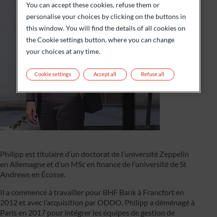
You can accept these cookies, refuse them or
personalise your choices by clicking on the buttons in
this window. You will find the details of all cookies on
the Cookie settings button, where you can change
your choices at any time.
Cookie settings
Accept all
Refuse all
Philipp est titulaire d’un doctorat de l’université Zeppelin
en Allemagne et d’un MSc en finance de l’université de St
Andrews en Écosse.
Il a commencé à travailler pour BHF Bank à Francfort en
2012 et avec l’acquisition par ODDO, Philipp a déménagé à
Paris en 2017 pour intégrer les équipes de gestion de