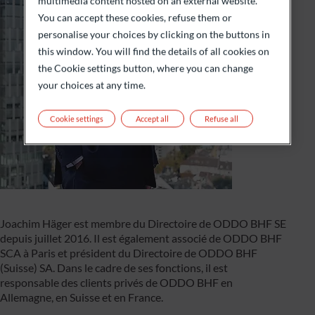
multimedia content hosted on an external website.
You can accept these cookies, refuse them or
personalise your choices by clicking on the buttons in
this window. You will find the details of all cookies on
the Cookie settings button, where you can change
your choices at any time.
Cookie settings
Accept all
Refuse all
Joachim Häger est membre du Directoire de ODDO BHF SE
depuis juillet 2016. Il est également associé de ODDO BHF
SCA à Paris et président du Directoire de ODDO BHF
(Suisse) SA. Dans le cadre de ses fonctions, il est
responsable des clients privés de ODDO BHF en
Allemagne, en Suisse et en France.