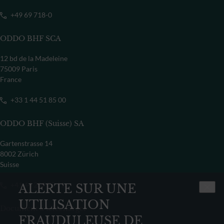
+49 69 718-0
ODDO BHF SCA
12 bd de la Madeleine
75009 Paris
France
+33 1 44 51 85 00
ODDO BHF (Suisse) SA
Gartenstrasse 14
8002 Zürich
Suisse
+41 44 209 75 11
ALERTE SUR UNE
UTILISATION
Document à télécharger
FRAUDULEUSE DE