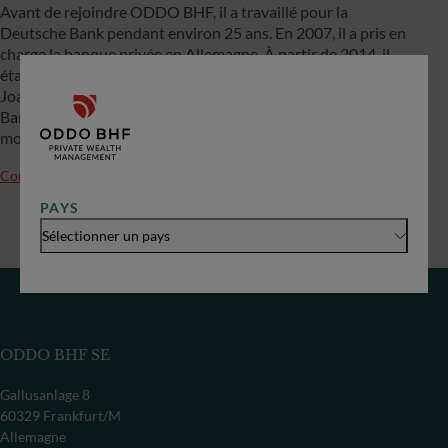
Avant de rejoindre ODDO BHF, il a travaillé pour la
Deutsche Bank pendant environ 25 ans. En 2007, il a pris en
charge la banque privée en Allemagne. À partir de 2014, il
était co-responsable de la gestion d’actifs et de patrimoine.
Joachim Häger a été membre du Directoire de la Deutsche
Bank pour l’Allemagne et membre du comité exécutif
mondial de Private Wealth Management à partir de 2005.
Contactez-nous
PAYS
Sélectionner un pays
ODDO BHF SE
Gallusanlage 8
60329 Frankfurt/M
Allemagne