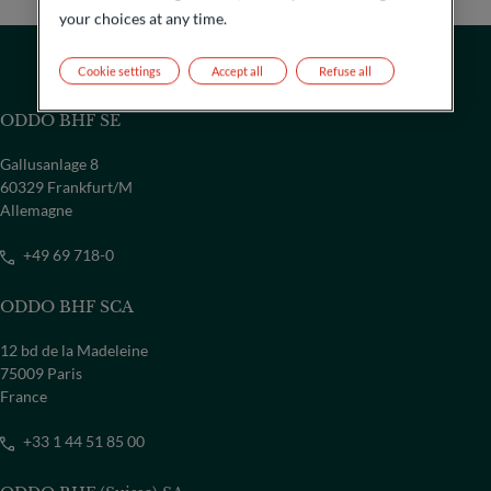
your choices at any time.
Cookie settings
Accept all
Refuse all
ODDO BHF SE
Gallusanlage 8
60329 Frankfurt/M
Allemagne
+49 69 718-0
ODDO BHF SCA
PAYS
12 bd de la Madeleine
Sélectionner un pays
75009 Paris
France
+33 1 44 51 85 00