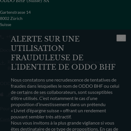
ODDO BHF (Suisse) SA
Gartenstrasse 14
8002 Zürich
Suisse
+41 44 209 75 11
ALERTE SUR UNE
UTILISATION
Document à télécharger
FRAUDULEUSE DE
Rapport annuel d’exécution des ordres transmis par ODDO
L'IDENTITE DE ODDO BHF
BHF Banque Privée 2022
Nous constatons une recrudescence de tentatives de
ODDO BHF My Wealth
fraudes dans lesquelles le nom de ODDO BHF ou celui
de certains de ses collaborateurs, sont susceptibles
App store
Google Play
d’être utilisés. C’est notamment le cas d’une
proposition d’investissement dans un prétendu
Pour toute information
« Livret d’épargne suisse » offrant un rendement
pouvant sembler très attractif.
Contactez-nous
Nous vous invitons à la plus grande vigilance si vous
êtes destinataire de ce type de propositions. En cas de