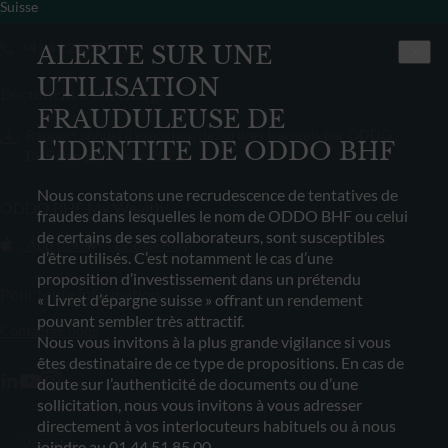
Suisse
+41 44 209 75 11
ALERTE SUR UNE
UTILISATION
Document à télécharger
FRAUDULEUSE DE
Rapport annuel d’exécution des ordres transmis par ODDO
L'IDENTITE DE ODDO BHF
BHF Banque Privée 2022
Nous constatons une recrudescence de tentatives de
ODDO BHF My Wealth
fraudes dans lesquelles le nom de ODDO BHF ou celui
de certains de ses collaborateurs, sont susceptibles
App store
Google Play
d’être utilisés. C’est notamment le cas d’une
proposition d’investissement dans un prétendu
Pour toute information
« Livret d’épargne suisse » offrant un rendement
pouvant sembler très attractif.
Contactez-nous
Nous vous invitons à la plus grande vigilance si vous
êtes destinataire de ce type de propositions. En cas de
doute sur l’authenticité de documents ou d’une
sollicitation, nous vous invitons à vous adresser
directement à vos interlocuteurs habituels ou à nous
Voir plus
joindre au 01.44.51.85.00