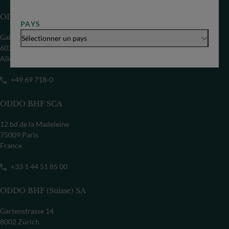
ODDO BHF SE
PAYS
Gallusanlage 8
Sélectionner un pays
60329 Frankfurt/M
Allemagne
+49 69 718-0
ODDO BHF SCA
12 bd de la Madeleine
75009 Paris
France
+33 1 44 51 85 00
ODDO BHF (Suisse) SA
Gartenstrasse 14
8002 Zürich