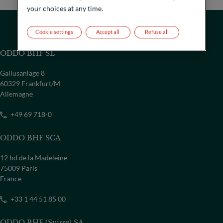
your choices at any time.
Cookie settings
Accept all
Refuse all
ODDO BHF SE
Gallusanlage 8
60329 Frankfurt/M
Allemagne
+49 69 718-0
ODDO BHF SCA
PAYS
12 bd de la Madeleine
Sélectionner un pays
75009 Paris
France
+33 1 44 51 85 00
ODDO BHF (Suisse) SA