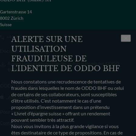
Gartenstrasse 14
8002 Zürich
Suisse
+41 44 209 75 11
ALERTE SUR UNE
UTILISATION
Document à télécharger
FRAUDULEUSE DE
Rapport annuel d’exécution des ordres transmis par ODDO
L'IDENTITE DE ODDO BHF
BHF Banque Privée 2022
Nous constatons une recrudescence de tentatives de
ODDO BHF My Wealth
fraudes dans lesquelles le nom de ODDO BHF ou celui
de certains de ses collaborateurs, sont susceptibles
App store
Google Play
d’être utilisés. C’est notamment le cas d’une
proposition d’investissement dans un prétendu
Pour toute information
« Livret d’épargne suisse » offrant un rendement
pouvant sembler très attractif.
Contactez-nous
Nous vous invitons à la plus grande vigilance si vous
êtes destinataire de ce type de propositions. En cas de