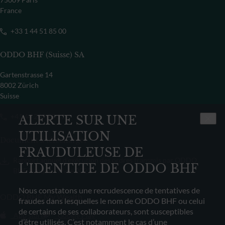
France
+33 1 44 51 85 00
ODDO BHF (Suisse) SA
Gartenstrasse 14
8002 Zürich
Suisse
+41 44 209 75 11
ALERTE SUR UNE
UTILISATION
Document à télécharger
FRAUDULEUSE DE
Rapport annuel d’exécution des ordres transmis par ODDO
L'IDENTITE DE ODDO BHF
BHF Banque Privée 2022
Nous constatons une recrudescence de tentatives de
ODDO BHF My Wealth
fraudes dans lesquelles le nom de ODDO BHF ou celui
de certains de ses collaborateurs, sont susceptibles
App store
Google Play
d’être utilisés. C’est notamment le cas d’une