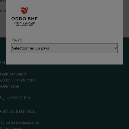
Contactez-nous
PAYS
Sélectionner un pays
ODDO BHF SE
Gallusanlage 8
60329 Frankfurt/M
Allemagne
+49 69 718-0
ODDO BHF SCA
12 bd de la Madeleine
75009 Paris