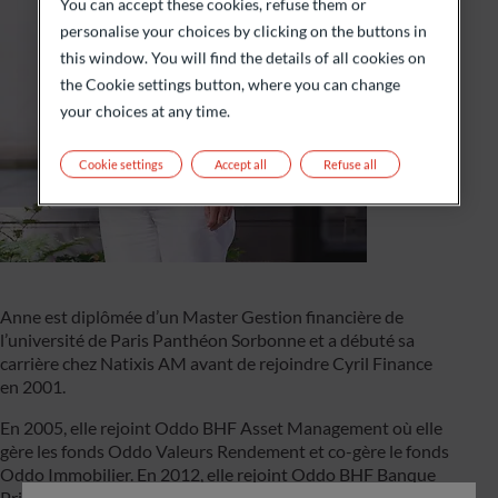
You can accept these cookies, refuse them or
personalise your choices by clicking on the buttons in
this window. You will find the details of all cookies on
the Cookie settings button, where you can change
your choices at any time.
Cookie settings
Accept all
Refuse all
Anne est diplômée d’un Master Gestion financière de
l’université de Paris Panthéon Sorbonne et a débuté sa
carrière chez Natixis AM avant de rejoindre Cyril Finance
en 2001.
En 2005, elle rejoint Oddo BHF Asset Management où elle
gère les fonds Oddo Valeurs Rendement et co-gère le fonds
Oddo Immobilier. En 2012, elle rejoint Oddo BHF Banque
Privée.