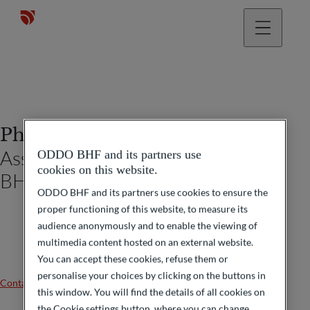
Philippe Oddo
Associé Gérant du Groupe ODDO
ODDO BHF and its partners use
cookies on this website.
BHF
ODDO BHF and its partners use cookies to ensure the
proper functioning of this website, to measure its
audience anonymously and to enable the viewing of
multimedia content hosted on an external website.
You can accept these cookies, refuse them or
personalise your choices by clicking on the buttons in
Contactez-nous
this window. You will find the details of all cookies on
the Cookie settings button, where you can change