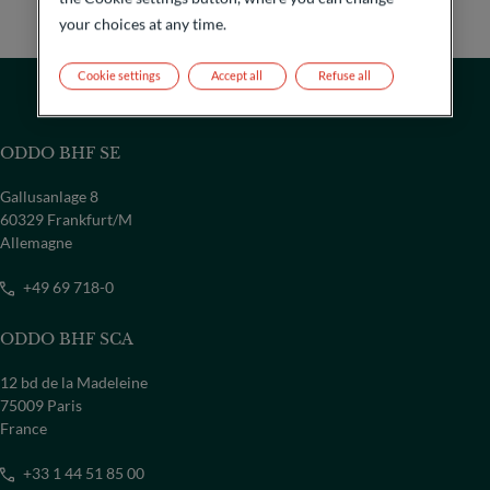
your choices at any time.
Cookie settings
Accept all
Refuse all
ODDO BHF SE
Gallusanlage 8
60329 Frankfurt/M
Allemagne
+49 69 718-0
ODDO BHF SCA
PAYS
12 bd de la Madeleine
Sélectionner un pays
75009 Paris
France
+33 1 44 51 85 00