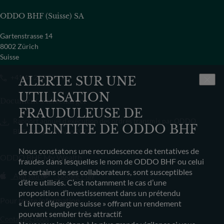
ODDO BHF (Suisse) SA
Gartenstrasse 14
8002 Zürich
Suisse
+41 44 209 75 11
ALERTE SUR UNE
UTILISATION
Document à télécharger
FRAUDULEUSE DE
Rapport annuel d’exécution des ordres transmis par ODDO
L'IDENTITE DE ODDO BHF
BHF Banque Privée 2022
Nous constatons une recrudescence de tentatives de
ODDO BHF My Wealth
fraudes dans lesquelles le nom de ODDO BHF ou celui
de certains de ses collaborateurs, sont susceptibles
App store
Google Play
d’être utilisés. C’est notamment le cas d’une
proposition d’investissement dans un prétendu
Pour toute information
« Livret d’épargne suisse » offrant un rendement
pouvant sembler très attractif.
Contactez-nous