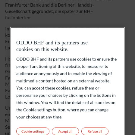
Frankfurter Bank und die Berliner Handels-
Gesellschaft gegründet, die später zur BHF
fusionierten.
Im Jahr 2017 übernimmt ODDO die BHF und
konsolidiert 2020 ihre Position in der Schweiz mit dem
Erwerb der Landolt & Cie mit Niederlassungen in
ODDO BHF and its partners use
Lausanne und Genf.
cookies on this website.
Heute ist ODDO BHF die größte deutsch-
ODDO BHF and its partners use cookies to ensure the
französische inhabergeführte Privatbank; seit fünf
proper functioning of this website, to measure its
Generationen befindet sie sich in Familienbesitz. Die
audience anonymously and to enable the viewing of
Familie Oddo hält 65 % des Kapitals, mit 25 % sind die
multimedia content hosted on an external website.
Mitarbeitenden beteiligt, und 10 % werden von der
You can accept these cookies, refuse them or
Familie Bettencourt Meyers (Téthys), Herrn Thierry
personalise your choices by clicking on the buttons in
Lombard, Herrn Pierre Landolt sowie Natixis gehalten.
this window. You will find the details of all cookies on
Unsere Eigentümerstruktur steht für einen
the Cookie settings button, where you can change
einzigartigen Unternehmergeist: Da die
your choices at any time.
Mitarbeitenden auch Mitunternehmer sind, ist es eine
Selbstverständlichkeit, dass wir unsere Kundinnen
Cookie settings
Accept all
Refuse all
und Kunden in den Mittelpunkt unseres Handelns