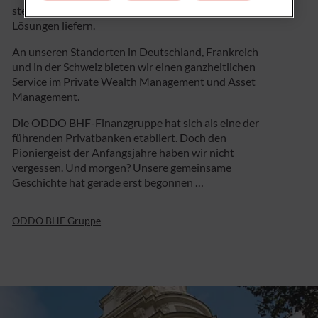
stellen und anstreben, ihnen dauerhaft die besten
Lösungen liefern.
An unseren Standorten in Deutschland, Frankreich
und in der Schweiz bieten wir einen ganzheitlichen
Service im Private Wealth Management und Asset
Management.
Die ODDO BHF-Finanzgruppe hat sich als eine der
führenden Privatbanken etabliert. Doch den
Pioniergeist der Anfangsjahre haben wir nicht
vergessen. Und morgen? Unsere gemeinsame
Geschichte hat gerade erst begonnen …
ODDO BHF Gruppe