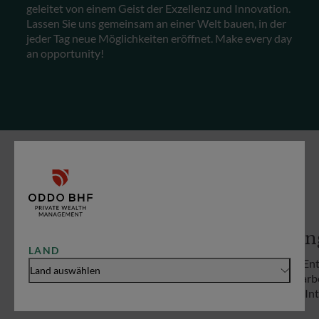
geleitet von einem Geist der Exzellenz und Innovation.
Lassen Sie uns gemeinsam an einer Welt bauen, in der
jeder Tag neue Möglichkeiten eröffnet. Make every day
an opportunity!
UNSERE WERTE
Unternehmergeist
Lang
LAND
Ein Familienunternehmen, dessen Mitarbeiter
Die En
Land auswählen
durch ihre unternehmerische Beteiligung
Mitarb
verstehen, wie Unternehmerkunden denken.
und Int