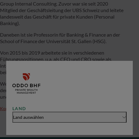
Group Internal Consulting. Zuvor war sie seit 2020
Mitglied der Geschäftsleitung der UBS Schweiz und leitete
landesweit das Geschäft für private Kunden (Personal
Banking).
Daneben ist sie Professorin für Banking & Finance an der
School of Finance der Universität St. Gallen (HSG).
Von 2015 bis 2019 arbeitete sie in verschiedenen
Führungspositionen, u.a. als CFO und CRO sowie als
interimistische CEO und Vorsitzende der Konzernleitung
bei der Basler Kantonalbank.
Westerfeld startete ihre Karriere nach einer Banklehre bei
der Deutschen Bank und einem BWL-Studium in St. Gallen
und Stockholm im Jahr 2000 bei der UBS in Zürich.
LAND
Kontakt
Land auswählen