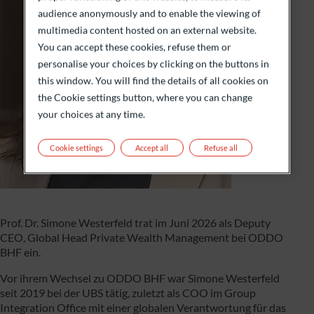
audience anonymously and to enable the viewing of
multimedia content hosted on an external website.
You can accept these cookies, refuse them or
personalise your choices by clicking on the buttons in
this window. You will find the details of all cookies on
the Cookie settings button, where you can change
your choices at any time.
Cookie settings
Accept all
Refuse all
Prof. Dr. Simone Westerfeld trat im Juni 2026 als Deputy
CEO, Global Head Private Wealth Management bei ODDO
BHF ein.
Vor ihrem Wechsel zu ODDO BHF war Simone Westerfeld
seit 2019 bei der UBS tätig, zuletzt als COO im Group
Integration Office mit einer globalen Verantwortung für das