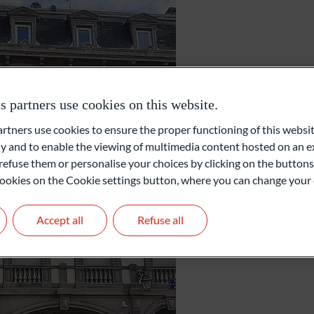
Stiftungen und Institutionen
Straßburg
partners use cookies on this website.
ners use cookies to ensure the proper functioning of this websit
30, rue de la Mésange
 and to enable the viewing of multimedia content hosted on an ex
67000 Strasbourg
refuse them or personalise your choices by clicking on the buttons
Frankreich
l cookies on the Cookie settings button, where you can change your 
+33 3 88 24 95 95
Accept all
Refuse all
Kontaktieren Sie uns