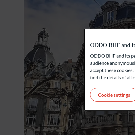
ODDO BHF and its 
ODDO BHF and its part
audience anonymously
accept these cookies, 
find the details of al
Cookie settings