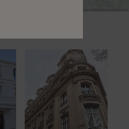
Leaflet
|
©
OpenStreetMap
contributors