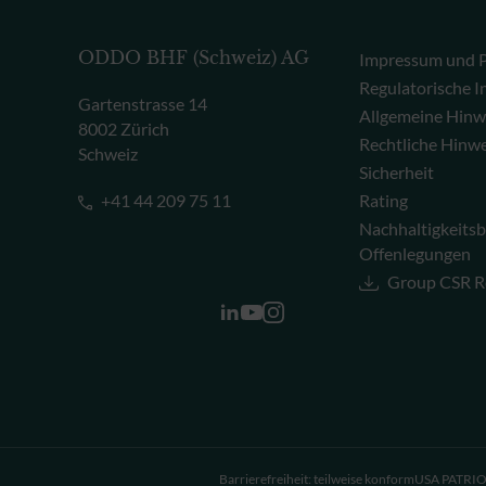
ODDO BHF (Schweiz) AG
Impressum und P
Regulatorische 
Gartenstrasse 14
Allgemeine Hinw
8002 Zürich
Rechtliche Hinw
Schweiz
Sicherheit
+41 44 209 75 11
Rating
Nachhaltigkeits
Offenlegungen
Group CSR R
Barrierefreiheit: teilweise konform
USA PATRIOT