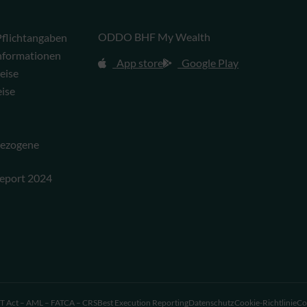
ODDO BHF My Wealth
flichtangaben
Informationen
App store
Google Play
eise
eise
bezogene
eport 2024
 Act – AML – FATCA – CRS
Best Execution Reporting
Datenschutz
Cookie-Richtlinie
Co