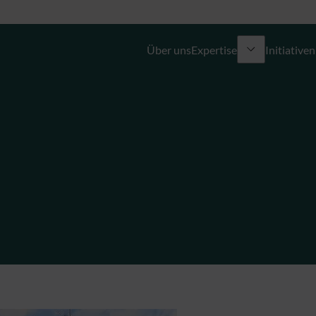
Über uns
Expertise
Initiativen
Vermögensverwaltung und Anlageberatung
Vermögensplanung
Private Equity und Immobilien
Externe Vermögensverwalter (EAM)
Liquiditäts- und Finanzierungslösungen
Family Office