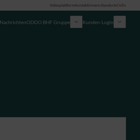
Videoplattform
Kontakt
Unsere Standorte
De
En
Nachrichten
ODDO BHF Gruppe
Kunden-Login
My ODDO BHF
Gruppe
ODDO BHF Switzerland my Wealth
Karriere
ODDO BHF Online Banking
Informationen zum Online Banking
Kreditkarte
Combocard