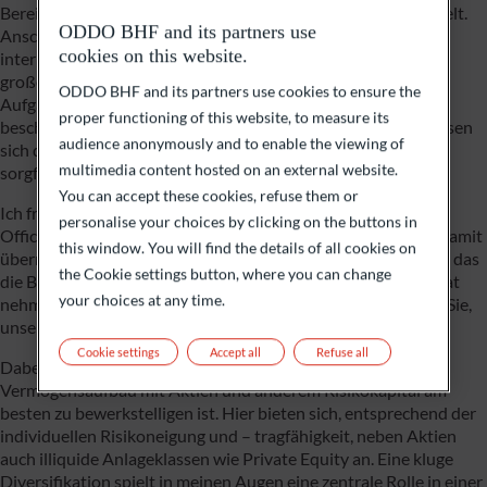
Bereich Finanzierung an der Universität Köln weiterentwickelt.
ODDO BHF and its partners use
Anschließend bin ich in einer Privatbank, bei einem
cookies on this website.
internationalen Asset Manager und im Family Office einer
großen europäischen Unternehmerfamilie in immer neue
ODDO BHF and its partners use cookies to ensure the
Aufgaben in der Vermögensverwaltung gewachsen. Dabei
proper functioning of this website, to measure its
beschäftigt mich mehr und mehr eine zentrale Frage: Wie lassen
audience anonymously and to enable the viewing of
sich das Streben nach einer angemessenen Rendite und ein
multimedia content hosted on an external website.
sorgfältiger Umgang mit Risiken in Einklang bringen?
You can accept these cookies, refuse them or
Ich freue mich auf meine neue Aufgabe als Chief Investment
personalise your choices by clicking on the buttons in
Officer bei ODDO BHF, die ich am 1. Juni angetreten habe. Damit
this window. You will find the details of all cookies on
übernehme ich eine große Verantwortung für das Vermögen, das
the Cookie settings button, where you can change
die Bank als Treuhänder ihrer Kunden betreut. Dieses Mandat
your choices at any time.
nehme ich mit großer Dankbarkeit für das Vertrauen an, das Sie,
unsere Kunden, dieser Bank schenken.
Cookie settings
Accept all
Refuse all
Dabei leitet mich die Überzeugung, dass langfristig ein
Vermögensaufbau mit Aktien und anderem Risikokapital am
besten zu bewerkstelligen ist. Hier bieten sich, entsprechend der
individuellen Risikoneigung und – tragfähigkeit, neben Aktien
auch illiquide Anlageklassen wie Private Equity an. Eine kluge
Diversifikation spielt in meinen Augen eine zentrale Rolle in einer