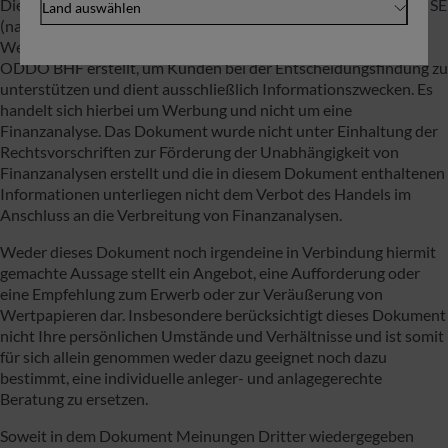
Diese Publikation ist eine Kundeninformation der ODDO BHF SE
Land auswählen
(nachfolgend „ODDO BHF“) im Sinne des
Wertpapierhandelsgesetzes. Das Dokument wurde durch die
ODDO BHF erstellt, um Kunden bei der Entscheidungsfindung zu
unterstützen und dient ausschließlich Informationszwecken. Es
handelt sich hierbei um Werbung und nicht um eine
Finanzanalyse. Das Dokument wurde nicht unter Einhaltung der
Rechtsvorschriften zur Förderung der Unabhängigkeit von
Finanzanalysen erstellt und die in diesem Dokument enthaltenen
Informationen unterliegen nicht dem Verbot des Handels im
Anschluss an die Verbreitung von Finanzanalysen.
Weder dieses Dokument noch irgendeine in Verbindung hiermit
gemachte Aussage stellt ein Angebot, eine Aufforderung oder
eine Empfehlung zum Erwerb oder zur Veräußerung von
Wertpapieren dar. Insbesondere berücksichtigt dieses Dokument
nicht Ihre persönlichen Umstände und Verhältnisse und ist somit
für sich allein genommen weder dazu geeignet noch dazu
bestimmt, eine individuelle anleger- und anlagegerechte
Beratung zu ersetzen.
Soweit in dem Dokument Meinungen Dritter wiedergegeben