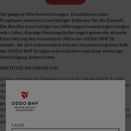
Vergangene Wertentwicklungen, Simulationen oder
Prognosen sind kein zuverlässiger Indikator für die Zukunft.
Die Rendite kann infolge von Währungsschwankungen steigen
oder fallen. Etwaige Meinungsäußerungen geben die aktuelle
Einschätzung des Investment Office der ODDO BHF SE
wieder, die sich insbesondere von der Hausmeinung innerhalb
der ODDO BHF Gruppe unterscheiden und ohne vorherige
Ankündigung ändern kann.
WICHTIGE INFORMATION
Dieses vertrauliche Dokument ist nur für Sie bestimmt. Es darf
weder insgesamt noch in Teilen reproduziert, weitergegeben oder
veröffentlicht werden. Insbesondere ist dieses Dokument nicht
für Kunden oder andere Personen mit Sitz, Wohnsitz,
gewöhnlichem Aufenthaltsort oder Greencard in bzw. für die
USA, Kanada oder anderen Drittstaaten bestimmt und darf nicht
an diese Personen weitergegeben bzw. in diese Länder eingeführt
oder dort verbreitet werden.
LAND