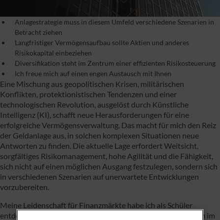
Anlagestrategie muss in diesem Umfeld verschiedene Szenarien in
Betracht ziehen
Langfristiger Vermögensaufbau sollte Aktien und anderes
Risikokapital einbeziehen
Diversifikation steht im Zentrum einer effizienten Risikosteuerung
Ich freue mich auf einen engen Austausch mit Ihnen
Eine Mischung aus geopolitischen Krisen, militärischen
Konflikten, protektionistischen Tendenzen und einer
technologischen Revolution, ausgelöst durch Künstliche
Intelligenz (KI), schafft neue Herausforderungen für eine
erfolgreiche Vermögensverwaltung. Das macht für mich den Reiz
der Geldanlage aus, in solchen komplexen Situationen neue
Antworten zu finden. Die aktuelle Lage erfordert Weitsicht,
sorgfältiges Risikomanagement, hohe Agilität und die Fähigkeit,
sich nicht auf einen möglichen Ausgang festzulegen, sondern sich
in verschiedenen Szenarien auf unerwartete Entwicklungen
vorzubereiten.
Meine Leidenschaft für Finanzmärkte habe ich als Schüler
entdeckt und mit einer Bankausbildung und meinem Studium im