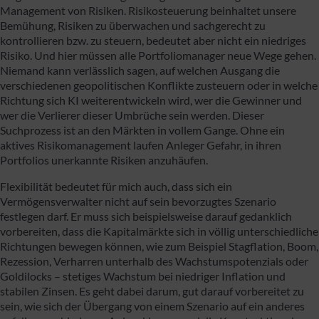
Management von Risiken. Risikosteuerung beinhaltet unsere
Bemühung, Risiken zu überwachen und sachgerecht zu
kontrollieren bzw. zu steuern, bedeutet aber nicht ein niedriges
Risiko. Und hier müssen alle Portfoliomanager neue Wege gehen.
Niemand kann verlässlich sagen, auf welchen Ausgang die
verschiedenen geopolitischen Konflikte zusteuern oder in welche
Richtung sich KI weiterentwickeln wird, wer die Gewinner und
wer die Verlierer dieser Umbrüche sein werden. Dieser
Suchprozess ist an den Märkten in vollem Gange. Ohne ein
aktives Risikomanagement laufen Anleger Gefahr, in ihren
Portfolios unerkannte Risiken anzuhäufen.
Flexibilität bedeutet für mich auch, dass sich ein
Vermögensverwalter nicht auf sein bevorzugtes Szenario
festlegen darf. Er muss sich beispielsweise darauf gedanklich
vorbereiten, dass die Kapitalmärkte sich in völlig unterschiedliche
Richtungen bewegen können, wie zum Beispiel Stagflation, Boom,
Rezession, Verharren unterhalb des Wachstumspotenzials oder
Goldilocks – stetiges Wachstum bei niedriger Inflation und
stabilen Zinsen. Es geht dabei darum, gut darauf vorbereitet zu
sein, wie sich der Übergang von einem Szenario auf ein anderes