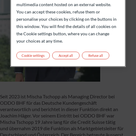
multimedia content hosted on an external website.
You can accept these cookies, refuse them or
personalise your choices by clicking on the buttons in
this window. You will find the details of all cookies on
the Cookie settings button, where you can change
your choices at any time.
Cookie settings
Accept all
Refuse all
Seit 2023 ist Mischa Tschopp als Managing Director bei
ODDO BHF für das Deutsche Kundengeschäft
verantwortlich und berichtet in dieser Funktion direkt an
Joachim Häger. Vor seinem Eintritt bei ODDO BHF war
Mischa Tschopp 19 Jahre lang für die Credit Suisse tätig
und übernahm 2019 die Funktion als Marktgebietsleiter für
Deutschland und Österreich. Der Bereich betreute äusserst