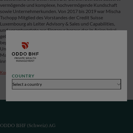
vermögende und komplexe, hochvermögende Kundschaft
sowie Unternehmerkunden. Von 2017 bis 2019 war Mischa
Tschopp Mitglied des Vorstandes der Credit Suisse
Luxembourg als Leiter Advisory & Sales und Capabilities,
und verantwortete aus Singapur heraus das in Asien lokal
gebuchte Geschäft europäischer Kunden. Seine Karriere
begann er 2005 als Relationship Manager für deutsche
Unternehmer und bis 2017 hatte er verschiedene
Managementfunktionen im Private Banking Deutschland
inne.
Kontakt
COUNTRY
Select a country
ODDO BHF (Schweiz) AG